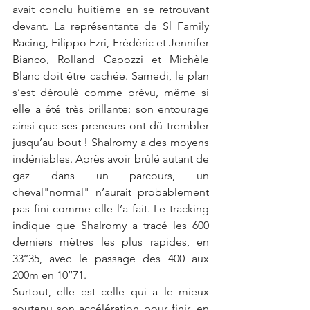
avait conclu huitième en se retrouvant 
devant. La représentante de Sl Family 
Racing, Filippo Ezri, Frédéric et Jennifer 
Bianco, Rolland Capozzi et Michèle 
Blanc doit être cachée. Samedi, le plan 
s’est déroulé comme prévu, même si 
elle a été très brillante: son entourage 
ainsi que ses preneurs ont dû trembler 
jusqu’au bout ! Shalromy a des moyens 
indéniables. Après avoir brûlé autant de 
gaz dans un parcours, un 
cheval"normal" n’aurait probablement 
pas fini comme elle l’a fait. Le tracking 
indique que Shalromy a tracé les 600 
derniers mètres les plus rapides, en 
33’’35, avec le passage des 400 aux 
200m en 10’’71.
Surtout, elle est celle qui a le mieux 
soutenu son accélération pour finir, en 