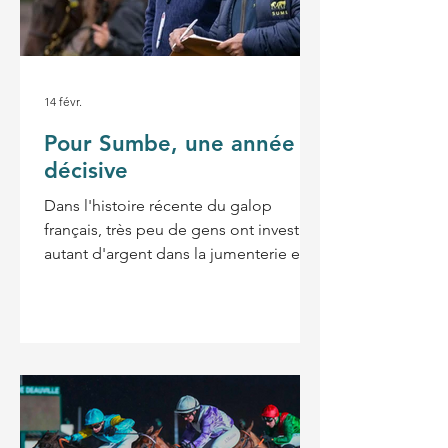
14 févr.
Pour Sumbe, une année
décisive
Dans l'histoire récente du galop
français, très peu de gens ont investi
autant d'argent dans la jumenterie et
dans les étalons que Nurlan Bizakov.
Un simple coup d'œil à son plan de
croisement 2026, à la fin de cet article,
vous en donnera le cœur net. Et c'est
sans compter la cinquantaine de
chevaux qui ont couru sous ses
couleurs dans notre pays en 2025.
L'année qui débute est donc décisive