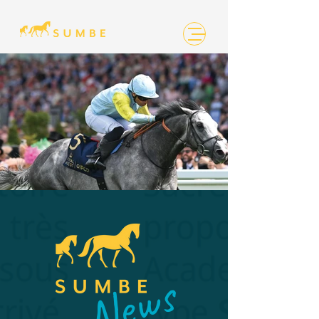
CHARYN News.jpg
News