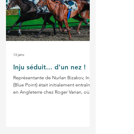
pour les "bleu clair et jaunes", mais
aussi pour les nombreux éleveurs -
français co
13 janv.
Inju séduit... d'un nez !
Représentante de Nurlan Bizakov, Inju
(Blue Point) était initialement entraînée
en Angleterre chez Roger Varian, où
elle n’avait pas encore débuté en
compétition. Récemment arrivée dans
les boxes de Mario Baratti, la pouliche
a laissé une belle impression pour ses
débuts, même si elle évoluait dans le