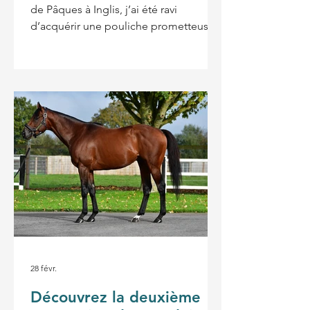
de Pâques à Inglis, j’ai été ravi
d’acquérir une pouliche prometteuse,
marquant une étape importante dans
la poursuite de mon développement à
l’international dans les courses
hippiques. Suite à mon expérience en
Australie en 2024 avec Lazzat lorsqu’il a
participé à la Golden Eagle, j’ai été
profondément impressionné par
l’atmosphère, la qualité des courses et
le niveau exceptionnel des allocations
proposées. C’est à ce moment-là que
28 févr.
Découvrez la deuxième