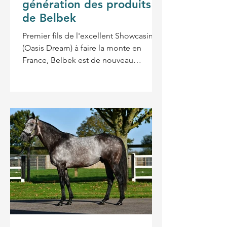
génération des produits
de Belbek
Premier fils de l'excellent Showcasing
(Oasis Dream) à faire la monte en
France, Belbek est de nouveau
proposé aux éleveurs à SUMBE en
2026, année de ses premiers yearlings,
au prix de 5 000 € la saillie. Retrouvez
les photos des premières naissances
de la 2e génération des produits de
Belbek ! Très précoce, cet ancien
pensionnaire d' André Fabre s'est
notamment distingué à 2 ans en
remportant tout d'abord le Prix du Bois
(Gr.3) au printemps puis le Prix Jean-
Luc Lagardère