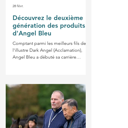
28 févr.
Découvrez le deuxième
génération des produits
d'Angel Bleu
Comptant parmi les meilleurs fils de
l'illustre Dark Angel (Acclamation),
Angel Bleu a débuté sa carrière
d'étalon en 2024, à SUMBE, où il est de
nouveau proposé aux éleveurs en 2026,
année de ses premiers yearlings, au
prix de 6 000 € la saillie. Retrouvez les
photos des premières naissances de la
2e génération des produits d'Angel
Bleu ! Aussi précoce que véloce, cet
ancien protégé de Ralph Beckett a
réussi à passer le poteau en tête à sept
reprises, dont cinq à l'âge de