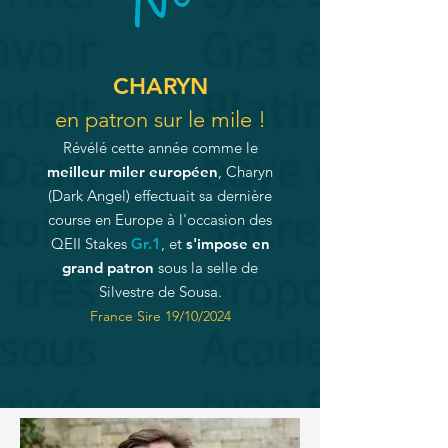
CHARYN
en patron sur le mile !
Révélé cette année comme le
meilleur miler européen
, Charyn
(Dark Angel) effectuait sa dernière
course en Europe à l'occasion des
QEII Stakes
Gr.1
, et
s'impose en
grand patron
sous la selle de
Silvestre de Sousa.
France Sire 19/10/2024