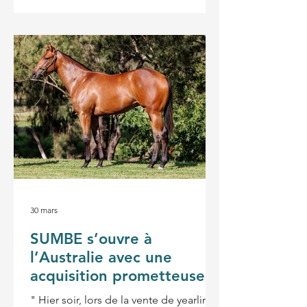
l’hémisphère Sud. Suite à l’annonce
récente selon laquelle Charyn
entamera des activités de shuttle en
2026 vers Cambridge Stud, ainsi qu’aux
premiers investissements de Sumbe
dans des yearlings lors des ventes
australiennes, avec la volonté que cela
marque le début de sa présence dans
l’hémisphère Sud, M. Bizakov a estimé
que le moment était oppor
30 mars
SUMBE s’ouvre à
l’Australie avec une
acquisition prometteuse
" Hier soir, lors de la vente de yearlings