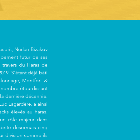
’esprit, Nurlan Bizakov
ppement futur de ses
au travers du Haras de
019. S’étant déjà bâti
alonnage, Montfort &
n nombre étourdissant
la dernière décennie.
Luc Lagardère, a ainsi
acks élevés au haras.
 un rôle majeur dans
abrite désormais cinq
eur division comme ils