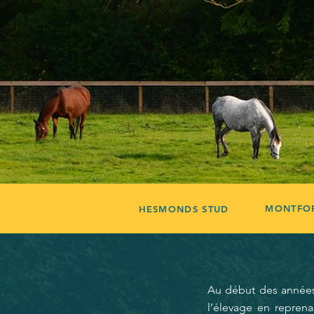
MONTFOR
HESMONDS STUD
Au début des années 
l’élevage en reprena