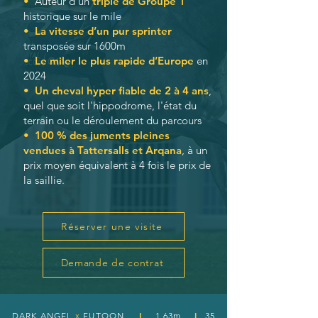
•
Auteur d’un
triplé de Groupe 1
historique sur le mile
•
La vitesse d’un pur sprinter
transposée sur 1600m
•
Le miler le plus rapide d’Europe
en
2024
•
Un cheval hyper fiable de 2 à 4 ans
,
quel que soit l'hippodrome, l'état du
terrain ou le déroulement du parcours
•
100 % des juments pleines
vendues à Tattersalls et Arqana
, à un
prix moyen équivalent à 4 fois le prix de
la saillie.
Réserver une visite
Demande de contrat
I
I
DARK ANGEL
x
FUTOON
1,63m
35