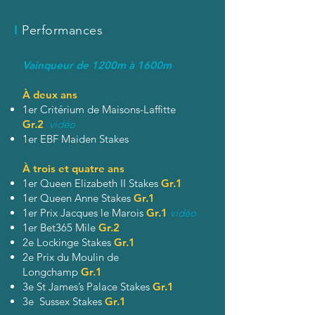
I
Performances
Vainqueur de 1200m à 1600m
À deux ans
1er Critérium de Maisons-Laffitte
Gr.2
vidéo
1er EBF Maiden Stakes
À trois et quatre ans
1er Queen Elizabeth II Stakes
Gr.1
1er Queen Anne Stakes
Gr.1
1er Prix Jacques le Marois
Gr.1
vidéo
1er Bet365 Mile
Gr.2
2e Lockinge Stakes
Gr.1
2e Prix du Moulin de
Longchamp
Gr.1
3e St James’s Palace Stakes
Gr.1
3e Sussex Stakes
Gr.1