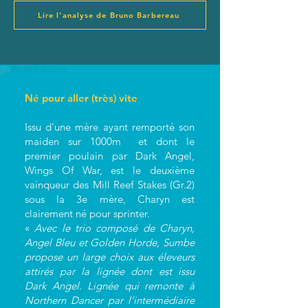
Lire l'analyse de Bruno Barbereau
Né pour aller (très) vite
Issu d’une mère ayant remporté son
maiden sur 1000m et dont le
premier poulain par Dark Angel,
Wings Of War, est le deuxième
vainqueur des Mill Reef Stakes (Gr.2)
sous la 3e mère, Charyn est
clairement né pour sprinter.
«
Avec le trio composé de Charyn,
Angel Bleu et Golden Horde, Sumbe
propose un large choix aux éleveurs
attirés par la lignée dont est issu
Dark Angel. Lignée qui remonte à
Northern Dancer par l’intermédiaire