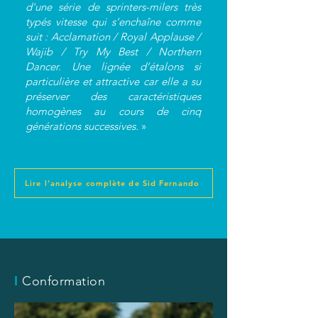
d'une série de sprinters-milers très
typés vitesse qui s’enchaîne comme
suit : Acclamation / Royal Applause /
Wajib / Try My Best / Northern
Dancer. Une lignée d’étalons si
particulière et attractive car elle a su
préserver des caractéristiques
homogènes au cours de cinq
générations successives.
»
Lire l'analyse complète de Sid Fernando
I
Conformation