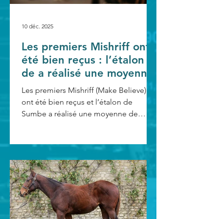
10 déc. 2025
Les premiers Mishriff ont
été bien reçus : l’étalon
de a réalisé une moyenne
de 39.000 € avec ses foals
Les premiers Mishriff (Make Believe)
en Europe
ont été bien reçus et l’étalon de
Sumbe a réalisé une moyenne de
39.000 € avec ses foals en Europe
(chiffres mardi matin avant les ventes).
Lot 880 • (M) Mishriff & Bravaya, par
Mastercraftsman 20.000 € Acheteur(s) :
Stamina Turf, S.L. Vendeur(s) : Sumbe
Éleveur(s) : Rashit Shaykhutdinov Son
prix de saillie initial était de 17.500 €. Le
lot 880 est le top price de la catégorie