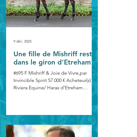
mardi à Deauville. Toute la famille a
bien croisé avec le s
9 déc. 2025
Une fille de Mishriff reste
dans le giron d'Etreham
#695 F Mishriff & Joie de Vivre,par
Invincible Spirit 57.000 € Acheteur(s) :
Riviera Equine/ Haras d’Etreham
Vendeur(s) : Haras d’Etreham Eleveur(s)
: Haras d’Etreham, Ecurie Skymarc
Farm, M. de Chambure & Gestüt Zur
Kuste AG Cette pouliche appartient à
la première production du champion
Mishriff (Make Believe), stationné à