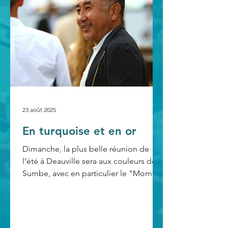
Sumbe et qui a débuté la monte à
17.500 €. Performant de 2 ans à 5 ans,
sur le gazon comme le dirt, Mishriff a
sailli un book de tout premier plan
d’em
23 août 2025
En turquoise et en or
Dimanche, la plus belle réunion de
l’été à Deauville sera aux couleurs de
Sumbe, avec en particulier le "Morny"
et le "Romanet", deux...