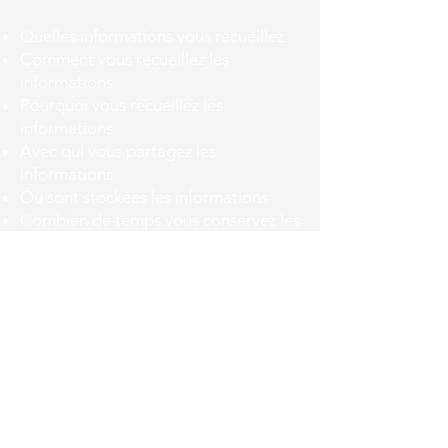
Quelles informations vous recueillez
Comment vous recueillez les
informations
Pourquoi vous recueillez les
informations
Avec qui vous partagez les
informations
Où sont stockées les informations
Combien de temps vous conservez les
informations
Comment vous protégez les
informations
Les modifications ou mises à jour de
la Politique de confidentialité
Cliquez ici
pour obtenir des
informations plus détaillées sur la
création de votre politique de
confidentialité.