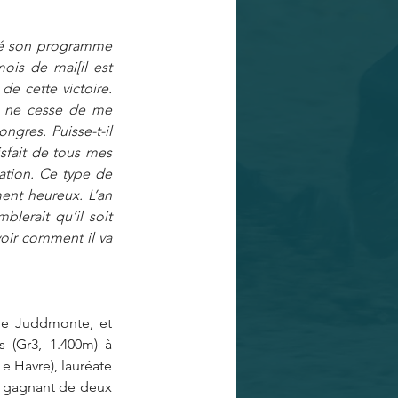
ué son programme 
ois de mai[il est 
e cette victoire. 
Il ne cesse de me 
gres. Puisse-t-il 
isfait de tous mes 
ation. Ce type de 
nt heureux. L’an 
lerait qu’il soit 
oir comment il va 
 de Juddmonte, et 
s (Gr3, 1.400m) à 
Havre), lauréate 
), gagnant de deux 