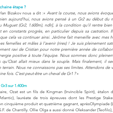
haine étape ?
rlan Bizakov nous a dit :« 
Avant la course, nous avions évoq
t bien aujourd’hui, nous avions pensé à un Gr2 au début du m
Muguet (Gr2, 1.600m), ndlr], à la condition qu’il rentre bien d
t en constants progrès, en particulier depuis sa castration. 
que cela va continuer ainsi. Jérôme fait merveille avec mes hon
es femelles et mâles à l’avenir (rires) ! Je suis pleinement sat
ement ravi de Cristian pour notre première année de collabor
énergie positive à toute l’équipe. Nous sommes donc pleineme
 qu’Ozat allait mieux dans le souple. Mais finalement, il semb
 terrain. Nous ne connaissons pas ses limites. Attendons de v
ne fois. C’est peut-être un cheval de Gr1 ? 
»
Gr3 sur 1.400m
aire, Ozat est un fils de Kingman (Invincible Spirit), étalon
tlantic), lauréate de trois épreuves dont les Prestige Stake
 cinquième produit et quatrième gagnant, aprèsOlympiade (Le 
.S.F. de Chantilly. Ollie Olga a aussi donné Oleksander (Teofilo