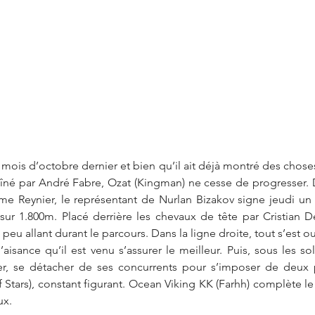
 mois d’octobre dernier et bien qu’il ait déjà montré des choses
traîné par André Fabre, Ozat (Kingman) ne cesse de progresser. 
me Reynier, le représentant de Nurlan Bizakov signe jeudi un
 sur 1.800m. Placé derrière les chevaux de tête par Cristian D
eu allant durant le parcours. Dans la ligne droite, tout s’est ou
isance qu’il est venu s’assurer le meilleur. Puis, sous les soll
rer, se détacher de ses concurrents pour s’imposer de deux p
 Stars), constant figurant. Ocean Viking KK (Farhh) complète l
ux.