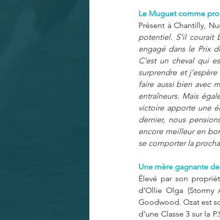
Le Muguet comme proc
Présent à Chantilly, Nu
potentiel. S’il courai
engagé dans le Prix du 
C’est un cheval qui es
surprendre et j’espère 
faire aussi bien avec m
entraîneurs. Mais égal
victoire apporte une 
dernier, nous pensions
encore meilleur en bon
se comporter la prochai
Une mère gagnante de 
Élevé par son propriét
d’Ollie Olga (Stormy A
Goodwood. Ozat est son
d’une Classe 3 sur la P