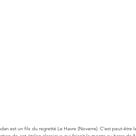
n est un fils du regretté Le Havre (Noverre). C'est peut-être le
ction de cet étalon classique qui faisait la monte au haras de M