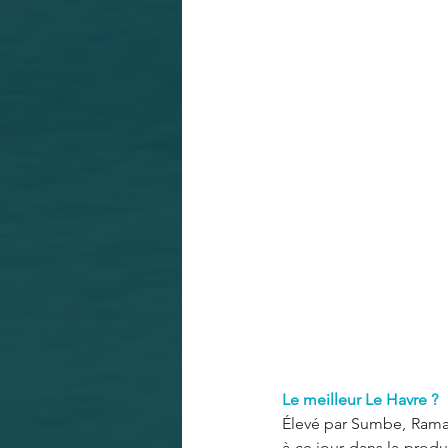
Le meilleur Le Havre ?
Élevé par Sumbe, Ramada
à ce jour dans la produ