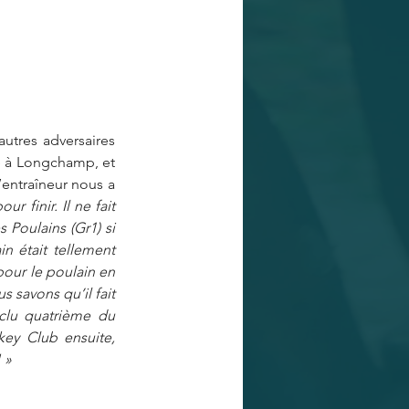
utres adversaires 
e à Longchamp, et 
entraîneur nous a 
finir. Il ne fait 
s Poulains (Gr1) si 
in était tellement 
pour le poulain en 
 savons qu’il fait 
nclu quatrième du 
ey Club ensuite, 
 »