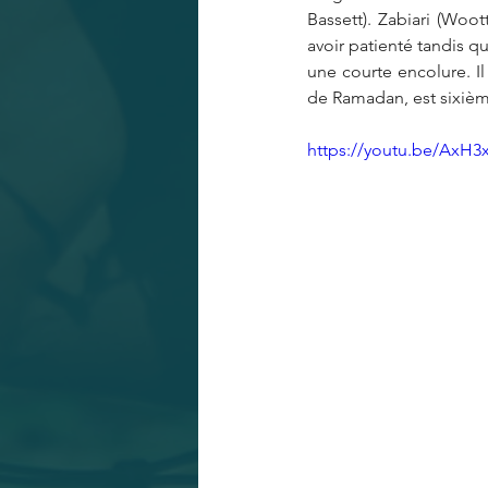
Bassett). Zabiari (Woo
avoir patienté tandis qu
une courte encolure. Il
de Ramadan, est sixième
https://youtu.be/AxH3