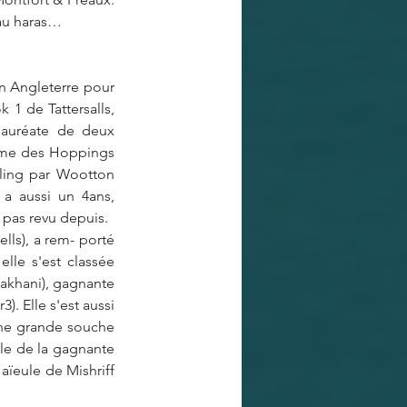
 au haras…
n Angleterre pour 
1 de Tattersalls, 
lauréate de deux 
ième des Hoppings 
rling par Wootton 
 a aussi un 4ans, 
 pas revu depuis.
ls), a rem- porté 
lle s'est classée 
akhani), gagnante 
. Elle s'est aussi 
ne grande souche 
le de la gagnante 
aïeule de Mishriff 