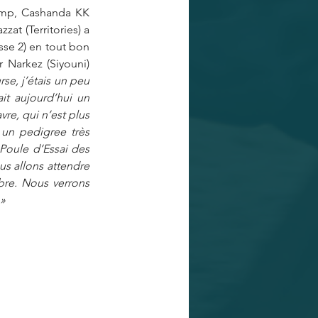
amp, Cashanda KK 
at (Territories) a 
se 2) en tout bon 
 Narkez (Siyouni) 
rse, j’étais un peu 
it aujourd’hui un 
re, qui n’est plus 
un pedigree très 
Poule d’Essai des 
us allons attendre 
re. Nous verrons 
 »