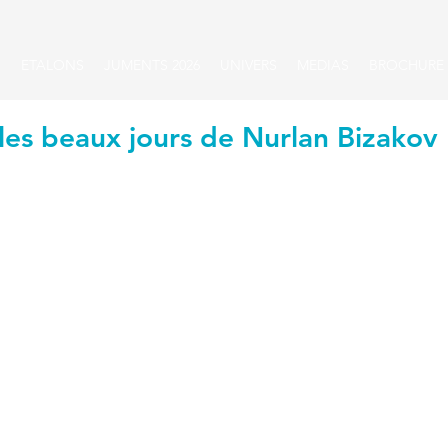
S
ETALONS
JUMENTS 2026
UNIVERS
MEDIAS
BROCHURE
es beaux jours de Nurlan Bizakov