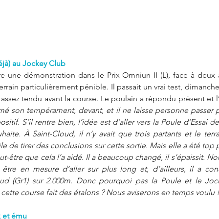
éjà) au Jockey Club
e une démonstration dans le Prix Omniun II (L), face à deux a
rrain particulièrement pénible. Il passait un vrai test, dimanch
assez tendu avant la course. Le poulain a répondu présent et l’
é son tempérament, devant, et il ne laisse personne passer pour 
sitif. S’il rentre bien, l’idée est d’aller vers la Poule d’Essai de
aite. À Saint-Cloud, il n’y avait que trois partants et le terra
ile de tirer des conclusions sur cette sortie. Mais elle a été top 
t-être que cela l’a aidé. Il a beaucoup changé, il s’épaissit. Nous
t être en mesure d’aller sur plus long et, d’ailleurs, il a co
oud (Gr1) sur 2.000m. Donc pourquoi pas la Poule et le Jock
 cette course fait des étalons ? Nous aviserons en temps voulu !
x et ému