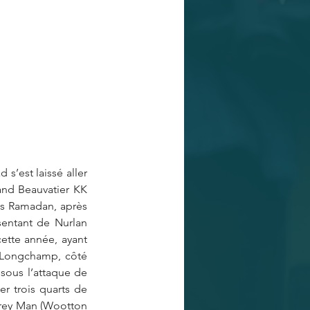
s’est laissé aller 
and Beauvatier KK 
is Ramadan, après 
sentant de Nurlan 
cette année, ayant 
 Longchamp, côté 
ous l’attaque de 
r trois quarts de 
 Grey Man (Wootton 