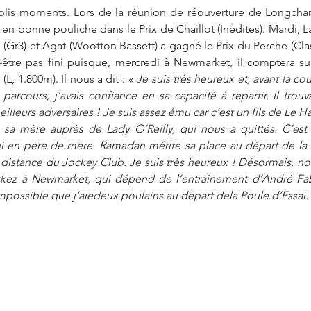
 jolis moments. Lors de la réunion de réouverture de Longch
en bonne pouliche dans le Prix de Chaillot (Inédites). Mardi, Lazz
 (Gr3) et Agat (Wootton Bassett) a gagné le Prix du Perche (Clas
-être pas fini puisque, mercredi à Newmarket, il comptera sur
L, 1.800m). Il nous a dit : 
« Je suis très heureux et, avant la cou
parcours, j’avais confiance en sa capacité à repartir. Il trouva
eilleurs adversaires ! Je suis assez ému car c’est un fils de Le Hav
 sa mère auprès de Lady O’Reilly, qui nous a quittés. C’est 
ni en père de mère. Ramadan mérite sa place au départ de la 
la distance du Jockey Club. Je suis très heureux ! Désormais, no
kez à Newmarket, qui dépend de l’entraînement d’André Fab
 impossible que j’aiedeux poulains au départ dela Poule d’Essai.