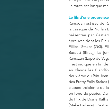
La route est longue ma
Le fils d'une propre s
Ramadan est issu de Ra
la casaque de Nurlan Bi
présentée par Castlem
épreuves dont les Fleur
Fillies' Stakes (Gr3).
Bassett (Iffraaj). La 
Ramazan (Lope de Vega)
Il est indiqué en fin d
en Irlande les Blandfor
deuxième du Prix Jean d
des Pretty Polly Stakes 
classée troisième de 
en fond de papier. Dans
du Prix de Diane Rafha (
(Make Believe). C'est a