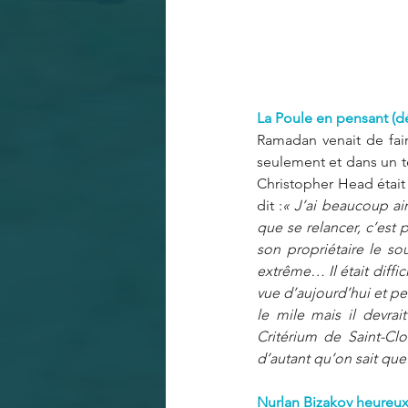
La Poule en pensant (d
Ramadan venait de fair
seulement et dans un te
Christopher Head était 
dit :
« J’ai beaucoup aim
que se relancer, c’est po
son propriétaire le souh
extrême… Il était diffic
vue d’aujourd’hui et peu
le mile mais il devrai
Critérium de Saint-Cl
d’autant qu’on sait que
Nurlan Bizakov heureu