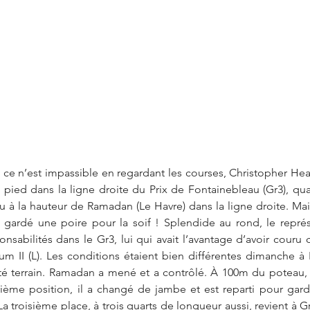
 ce n’est impassible en regardant les courses, Christopher Head 
u pied dans la ligne droite du Prix de Fontainebleau (Gr3), qu
u à la hauteur de Ramadan (Le Havre) dans la ligne droite. Ma
n gardé une poire pour la soif ! Splendide au rond, le repré
onsabilités dans le Gr3, lui qui avait l’avantage d’avoir couru 
m II (L). Les conditions étaient bien différentes dimanche à
 terrain. Ramadan a mené et a contrôlé. À 100m du poteau, s
rième position, il a changé de jambe et est reparti pour garde
 La troisième place, à trois quarts de longueur aussi, revient à