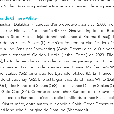
is Nurlan Bizakov a peut-être trouvé le successeur de son père
œur de Chinese White 
ushan (Dalakhani), lauréate d'une épreuve à 3ans sur 2.000m e
zakov. Elle avait été achetée 400.000 Gns yearling lors du Book 
artin Stud. Elle a déjà donné naissance à Rasima (Iffraaj), 
 de Lys Fillies' Stakes (L). Elle s'est également classée deux
 Elle a une 2ans par Showcasing (Oasis Dream) ainsi qu'un yea
jument a rencontré Golden Horde (Lethal Force) en 2023. Elle
, battu de peu dans un maiden à Compiègne en juillet 2023 et
e carrière en France. La deuxième mère, Chiang Mai (Sadler's Wel
d Stakes (Gr2) ainsi que les Eyrefield Stakes (L). En France, e
e Chaudenay (Gr2). Elle est la génitrice de Chinese White (Dal
(Gr1), des Blandford Stakes (Gr2) et des Dance Design Stakes (Gr3)
la Gold Cup (Gr1). Comme souvent chez Sumbe, on retrouve u
 le cas de Ramadan, c'est la belle famille du prince Faisal, cel
Kris) et mère, entre autres, d'Invincible Spirit (Green Desert) et 
ussi la souche à l'origine de Pinatubo (Shamardal).