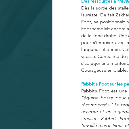
Des ressources à "
reve
Dès la sortie des stall
lauréate. De fait Zakha
Foot, se positionnait no
Foot semblait encore av
de la ligne droite. Une 
pour s’imposer avec a
longueur et demie. Cett
vitesse. Contrainte de 
s'adjuger une méritoire
Courageuse en diable, e
Rabbit's Foot sur les pa
Rabbit’s Foot est une 
l'équipe bosse pour 
récompensés ! Le propr
accepté et en regarda
creusée. Rabbit's Foo
travaillé mardi. Nous ét