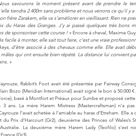
Nous savourons le moment présent avant de prendre le tem
elle tiendra 2.400m sans problème et nous verrons ce qu'il y 
 frère Zarakem, elle va s'améliorer en vieillissant. Rien ne pre
Prix du Haras des Granges. J'y ai passé quelques très bons m
 de sponsoriser cette course ! »
 Encore à cheval, Maxime Guyo
 facile à monter, elle sait tout faire, c’est une vraie professionn
keys, d’être associé à des chevaux comme elle. Elle avait déb
mâles qui ont ensuite bien répété. La distance lui convient parf
ins. »
ayrouze, Rabbit’s Foot avait été présentée par Fairway Consi
 Force), basé à Montfort et Préaux pour Sumbe et proposé cette a
s 3 ans. La mère Harem Mistress (Mastercraftsman) n’a pas 
ayrouze l’avait achetée à l’amiable au haras d’Etreham. Elle a 
t du Prix d’Harcourt (Gr2), deuxième des Princes of Wales’s Sta
Australie. La deuxième mère Harem Lady (Teofilo) s’est no
France (Gr3).