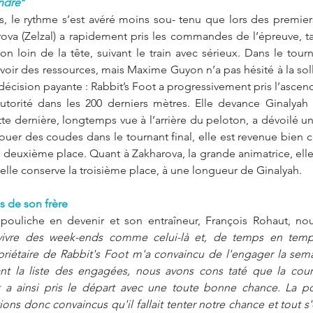
ndre
"
es, le rythme s’est avéré moins sou- tenu que lors des premiers
rova (Zelzal) a rapidement pris les commandes de l’épreuve, ta
n loin de la tête, suivant le train avec sérieux. Dans le tourna
oir des ressources, mais Maxime Guyon n’a pas hésité à la sollic
décision payante : Rabbit’s Foot a progressivement pris l’ascenda
utorité dans les 200 derniers mètres. Elle devance Ginalyah 
e dernière, longtemps vue à l’arrière du peloton, a dévoilé un
jouer des coudes dans le tournant final, elle est revenue bien c
 deuxième place. Quant à Zakharova, la grande animatrice, elle
lle conserve la troisième place, à une longueur de Ginalyah. 
s de son frère 
pouliche en devenir et son entraîneur, François Rohaut, nou
vivre des week-ends comme celui-là et, de temps en tem
iétaire de Rabbit's Foot m'a convaincu de l'engager la semai
nt la liste des engagées, nous avons cons taté que la cours
t a ainsi pris le départ avec une toute bonne chance. La pou
ions donc convaincus qu'il fallait tenter notre chance et tout s'