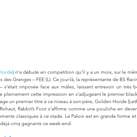
Horde
) n’a débuté en compétition qu’il y a un mois, sur le mêm
s des Granges – FEE (L). Ce jour-là, la représentante de BS Racing
 s’était imposée face aux mâles, laissant entrevoir un très b
e pleinement cette impression en s’adjugeant le premier black
ssage un premier titre à ce niveau à son père, Golden Horde (Let
 Rohaut, Rabbit’s Foot s’affirme comme une pouliche en deveni
ments classiques à ce stade. Le Palois est en grande forme et 
 a déjà cinq gagnants ce week-end.