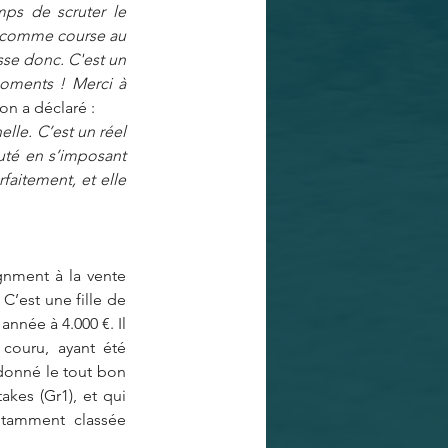
ps de scruter le 
a comme course au 
sse donc. C'est un 
oments ! Merci à 
n a déclaré : 
elle. C’est un réel 
uté en s’imposant 
aitement, et elle 
gnment à la vente 
d’octobre Arqana. Ghislain Bozo (Meridian International) avait signé le bon à 50.000 €. C’est une fille de 
nnée à 4.000 €. Il 
couru, ayant été 
donné le tout bon 
kes (Gr1), et qui 
tamment classée 