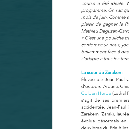
course a été idéale. 
programme. On sait qu'
mois de juin. Comme son
plaisir de gagner le 
Mathieu Daguzan-Garros
« C’est une pouliche très
confort pour nous, joc
brillamment face à des 
s’adapte à tous les terra
La sœur de Zarakem
Élevée par Jean-Paul C
Golden Horde
 (Lethal
s’agit de ses premier
accidentée. Jean-Paul C
Zarakem (Zarak), lauréa
évolue désormais en 
deuxième du Prix Allez 