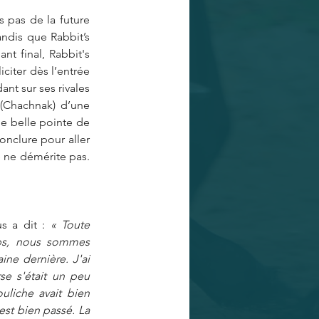
 pas de la future 
ndis que Rabbit’s 
nt final, Rabbit's 
iter dès l’entrée 
nt sur ses rivales 
(Chachnak) d’une 
e belle pointe de 
onclure pour aller 
 ne démérite pas. 
s a dit : 
« Toute 
ps, nous sommes 
ne dernière. J'ai 
e s'était un peu 
liche avait bien 
est bien passé. La 